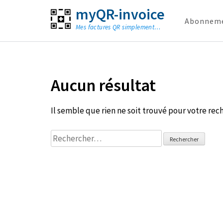
myQR-invoice
Abonnem
Mes factures QR simplement…
Aller
au
contenu
Aucun résultat
(Pressez
Entrée)
Il semble que rien ne soit trouvé pour votre rec
Rechercher :