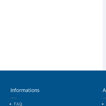
Informations
A
F.A.Q.