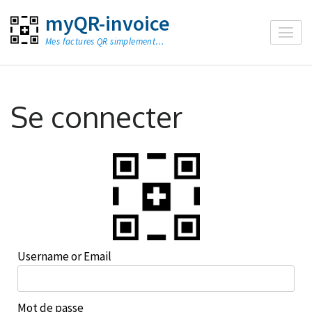
Aller
myQR-invoice
au
Mes factures QR simplement…
contenu
(Pressez
Entrée)
Se connecter
Username or Email
Mot de passe